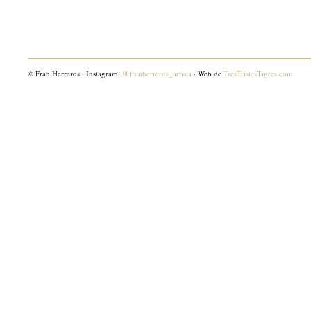
© Fran Herreros · Instagram:
@franherreros_artista
· Web de
TresTristesTigres.com