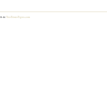
eb de
TresTristesTigres.com