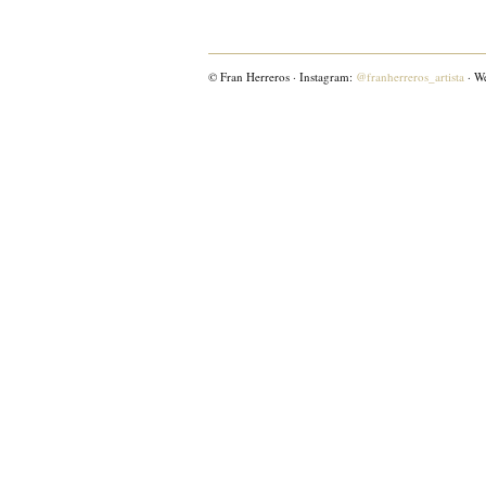
© Fran Herreros · Instagram:
@franherreros_artista
· W